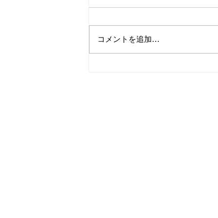
コメントを追加…
畳 一畳からご対応致します
(^^)