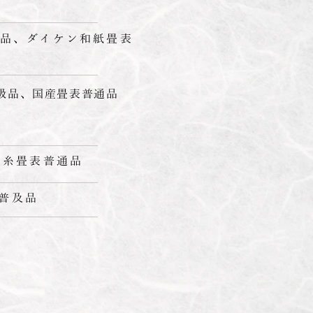
級品、ダイケン和紙畳表
級品、国産畳表普通品
引糸畳表普通品
表普及品