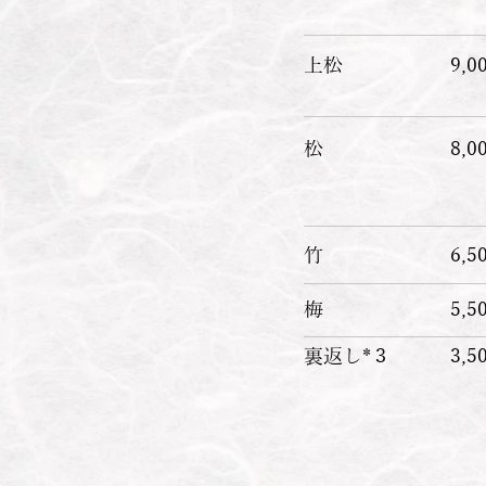
​上松
9,
​松
8,
​竹
6,
​梅
5,
裏返し*３
3,