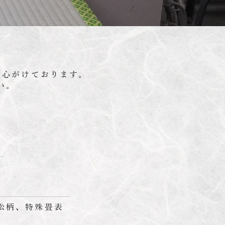
と心がけております。
い。
松柄、特殊畳表