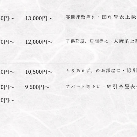
国産畳表上
客間座敷等に・
000円〜
13,000円〜
太麻糸上
000円〜
12,000円〜
子供部屋、居間等に・
線
​とりあえず、のお部屋に・
500円〜
10,500円〜
綿引糸畳
500円〜
9,500円〜
アパート等々に・
500円〜