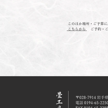
​工事エリア
このほか場所・ご予算
こちらから
ご予約・ご
〒028-7914 岩手
電話 0194-65-225