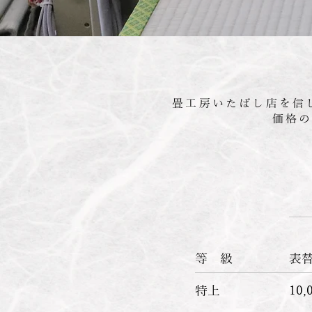
畳工房いたばし店を信
価格
​等 級
​表
​特上
10