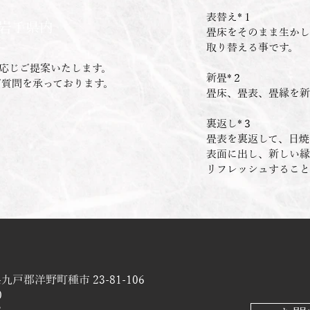
表替え*１
​岩手県内
畳床をそのまま生かし
取り替える事です。
に応じご提案いたします。
新畳*２
質問を承っております。
畳床、畳表、畳縁を新
裏返し*３
畳表を裏返して、日焼
表面に出し、新しい縁
リフレッシュすること
県九戸郡洋野町種市 23-81-106
0